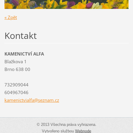
« Zpět
Kontakt
KAMENICTVÍ ALFA
Blažkova 1
Brno 638 00
732909044
604967046
kamenict
vialfa@s
eznam.cz
© 2013 Všechna práva vyhrazena.
Vytvořeno službou
Webnode