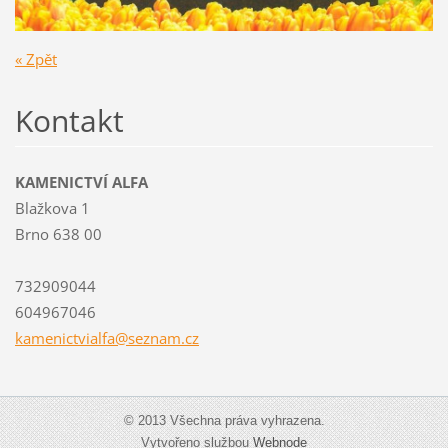
« Zpět
Kontakt
KAMENICTVÍ ALFA
Blažkova 1
Brno 638 00
732909044
604967046
kamenict
vialfa@s
eznam.cz
© 2013 Všechna práva vyhrazena.
Vytvořeno službou
Webnode