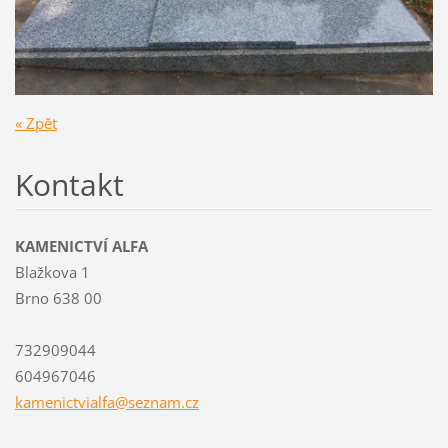
« Zpět
Kontakt
KAMENICTVÍ ALFA
Blažkova 1
Brno 638 00
732909044
604967046
kamenict
vialfa@s
eznam.cz