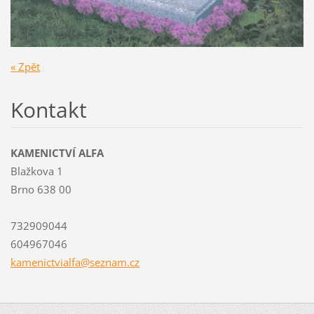
« Zpět
Kontakt
KAMENICTVÍ ALFA
Blažkova 1
Brno 638 00
732909044
604967046
kamenict
vialfa@s
eznam.cz