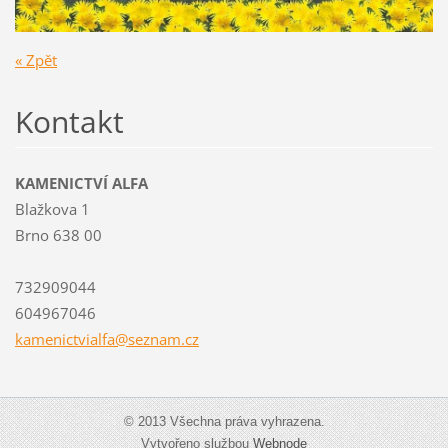
« Zpět
Kontakt
KAMENICTVÍ ALFA
Blažkova 1
Brno 638 00
732909044
604967046
kamenict
vialfa@s
eznam.cz
© 2013 Všechna práva vyhrazena.
Vytvořeno službou
Webnode