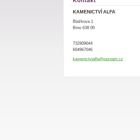
Kontakt
KAMENICTVÍ ALFA
Blažkova 1
Brno 638 00
732909044
604967046
kamenict
vialfa@s
eznam.cz