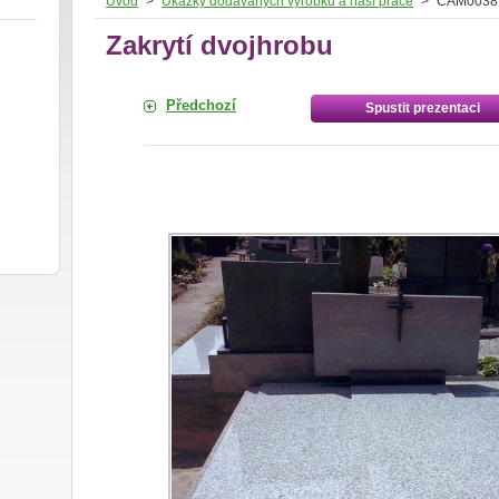
Úvod
>
Ukázky dodávaných výrobků a naší práce
>
CAM00387
Zakrytí dvojhrobu
Předchozí
Spustit prezentaci