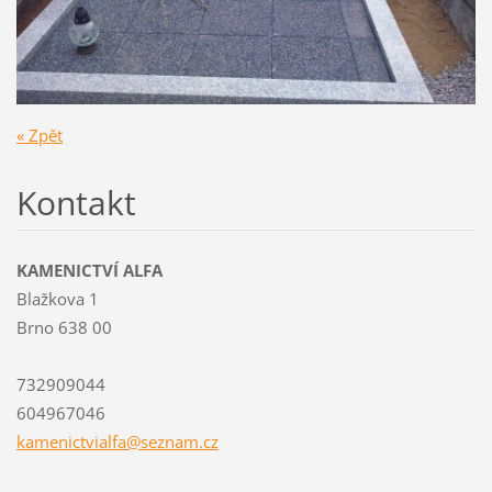
« Zpět
Kontakt
KAMENICTVÍ ALFA
Blažkova 1
Brno 638 00
732909044
604967046
kamenict
vialfa@s
eznam.cz