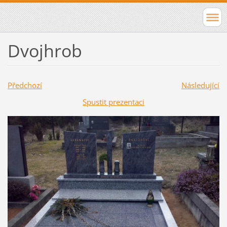
Dvojhrob
Předchozí
Následující
Spustit prezentaci