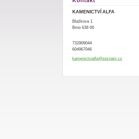
Kontakt
KAMENICTVÍ ALFA
Blažkova 1
Brno 638 00
732909044
604967046
kamenict
vialfa@s
eznam.cz