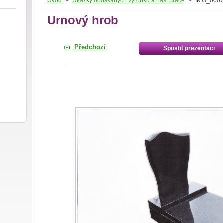
Úvod
>
Ukázky dodávaných výrobků a naší práce
>
IMG_0007
Urnový hrob
Předchozí
Spustit prezentaci