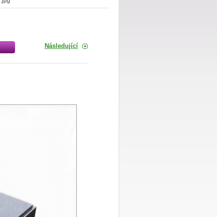
.jpg
Následující