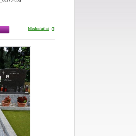
_082734.jpg
Následující