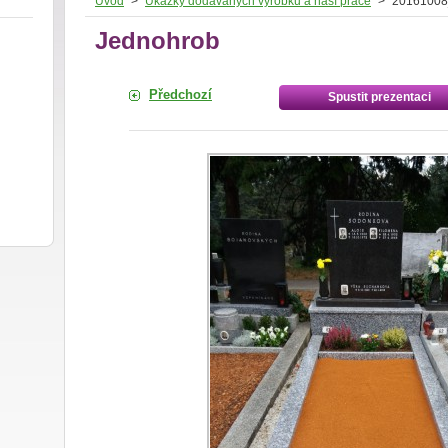
Úvod
>
Ukázky dodávaných výrobků a naší práce
>
20161008
Jednohrob
Předchozí
Spustit prezentaci