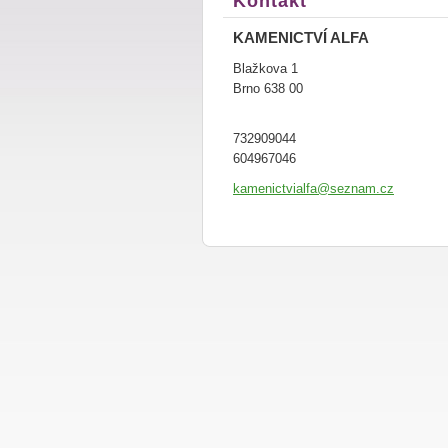
Kontakt
KAMENICTVÍ ALFA
Blažkova 1
Brno 638 00
732909044
604967046
kamenict
vialfa@s
eznam.cz