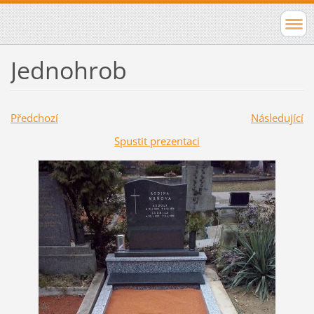
Jednohrob
Předchozí
Následující
Spustit prezentaci